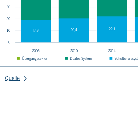
30
20
22,1
20,4
10
18,8
0
2005
2010
2014
Übergangssektor
Duales System
Schulberufssys
Quelle
AGBB 2020, 152