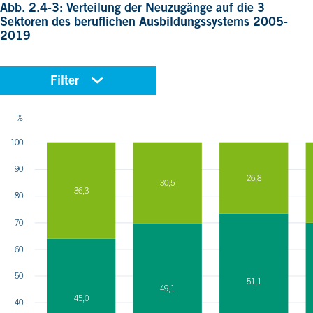
Abb. 2.4-3: Verteilung der Neuzugänge auf die 3
Sektoren des beruflichen Ausbildungssystems 2005-
2019
Filter
JAHR
%
undefined
100
undefined
undefined
90
26,8
30,5
undefined
36,3
80
undefined
undefined
70
60
50
51,1
49,1
45,0
40