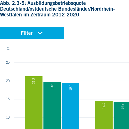
Abb. 2.3-5: Ausbildungsbetriebsquote
Deutschland/ostdeutsche Bundesländer/Nordrhein-
Westfalen im Zeitraum 2012-2020
Filter
REGION
%
Deutschland
Ostdeutsche Bundesländer
25
Nordrhein-Westfalen
21,2
20
19,6
19,4
15
14,4
14,2
10