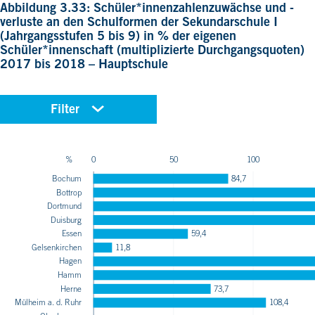
Abbildung 3.33: Schüler*innenzahlenzuwächse und -
verluste an den Schulformen der Sekundarschule I
(Jahrgangsstufen 5 bis 9) in % der eigenen
Schüler*innenschaft (multiplizierte Durchgangsquoten)
2017 bis 2018 – Hauptschule
Filter
REGION
%
0
50
100
Metropole Ruhr
Bochum
84,7
Wesel
Bottrop
Unna
Dortmund
Recklinghausen
Duisburg
Ennepe-Ruhr-Kreis
Essen
59,4
Oberhausen
Gelsenkirchen
11,8
Hagen
Mülheim a. d. Ruhr
Hamm
Herne
Herne
73,7
Hamm
Mülheim a. d. Ruhr
108,4
Hagen