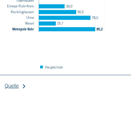
Oberhausen
Gelsenkirchen
Ennepe-Ruhr-Kreis
39,0
Recklinghausen
56,5
Essen
Unna
78,0
Duisburg
Wesel
25,7
Dortmund
Metropole Ruhr
85,2
Bottrop
Bochum
Hauptschule
Quelle
Quelle: IT.NRW, Gemeindedatensätze. Eigene Berechnung.