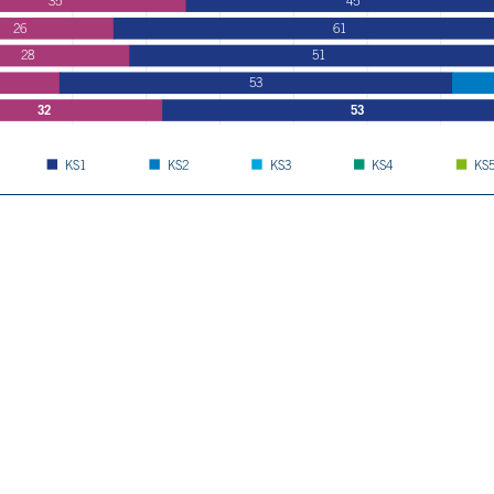
35
45
Unna
26
61
Wesel
28
51
Metropole Ruhr
8
53
32
53
KS1
KS2
KS3
KS4
KS
s für das Erreichen von KS1.