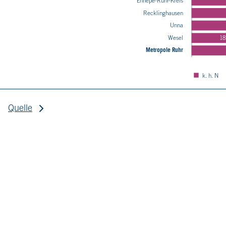
Ennepe-Ruhr-Kreis
Recklinghausen
Unna
Wesel
1
Metropole Ruhr
k. h. N
Quelle
Quelle: VERA-Daten.
1
KS = Kompetenzstufen. k. h. N. = kein hinreichender Nachwei