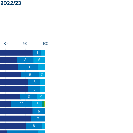
r 2022/23
80
90
100
4
8
6
10
3
9
3
6
6
9
4
11
5
6
7
8