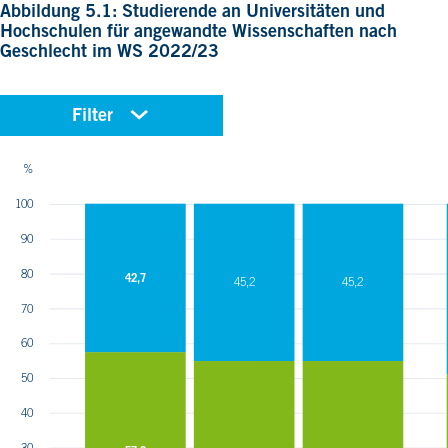
Abbildung 5.1: Studierende an Universitäten und
Hochschulen für angewandte Wissenschaften nach
Geschlecht im WS 2022/23
Filter
HOCHSCHULART
%
Hochschulen für angewandte Wissenschaften
100
Universitäten
90
HOCHSCHULZUORDNUNG
80
Metropole Ruhr
42,7
45,2
45,2
Rheinland (o. MR)
70
Westfalen (o. MR)
60
50
40
30