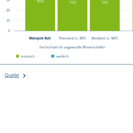
57,3
54,8
54,8
20
10
0
Metropole Ruhr
Rheinland (o. MR)
Westfalen (o. MR)
Hochschulen für angewandte Wissenschaften
männlich
weiblich
Quelle
Quelle: IT.NRW, Hochschulstatistik. www.statistik.nrw
1
Ohne Verwaltungsfachhochschulen und ohne
FernUniversität Hagen